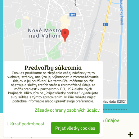
Externý obsah je blokovaný Voľbami súkromia
Prajete si načítať externý obsah?
Povoliť tentokrát
Povoliť a zapamätať - súhlas s druhom cookie:
Funkčné
Predvoľby súkromia
Cookies používame na zlepšenie vašej návštevy tejto
webovej stránky, analýzu jej výkonnosti a zhromažďovanie
Otvoriť obsah v novom okne
údajov o jej používaní. Na tento účel môžeme použiť
nástroje a služby tretích strán a zhromaždené údaje sa
môžu preniesť k partnerom v EÚ, USA alebo iných
krajinách. Kliknutím na „Prijať všetky cookies“ vyjadrujete
svoj súhlas s týmto spracovaním. Nižšie môžete nájsť
podrobné informácie alebo upraviť svoje preferencie.
Zásady ochrany osobných údajov
Predvoľby súkromia
Zásady ochrany osobných údajov
Ukázať podrobnosti
Prijať všetky cookies
Vytvorené pomocou:
BiznisWeb.sk