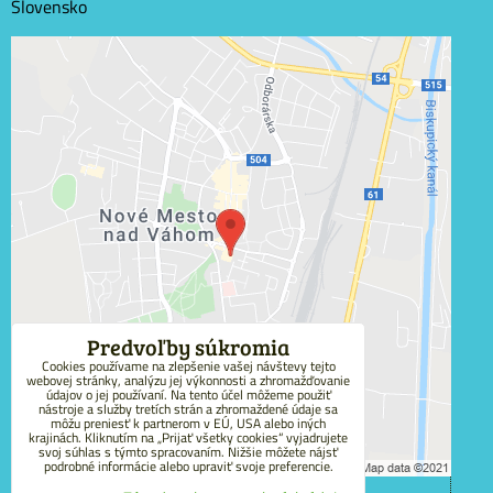
Slovensko
Externý obsah je blokovaný Voľbami súkromia
Prajete si načítať externý obsah?
Povoliť tentokrát
Povoliť a zapamätať - súhlas s druhom cookie:
Funkčné
Predvoľby súkromia
Cookies používame na zlepšenie vašej návštevy tejto
webovej stránky, analýzu jej výkonnosti a zhromažďovanie
Otvoriť obsah v novom okne
údajov o jej používaní. Na tento účel môžeme použiť
nástroje a služby tretích strán a zhromaždené údaje sa
môžu preniesť k partnerom v EÚ, USA alebo iných
krajinách. Kliknutím na „Prijať všetky cookies“ vyjadrujete
svoj súhlas s týmto spracovaním. Nižšie môžete nájsť
podrobné informácie alebo upraviť svoje preferencie.