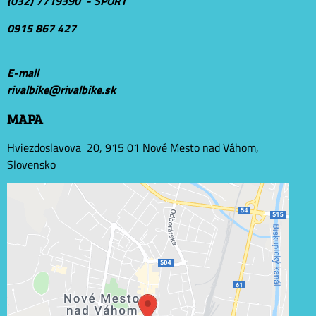
(032) 7719390 - ŠPORT
0915 867 427
E-mail
r
ivalbike@rivalbike.sk
MAPA
Hviezdoslavova 20, 915 01 Nové Mesto nad Váhom,
Slovensko
Externý obsah je blokovaný Voľbami súkromia
Prajete si načítať externý obsah?