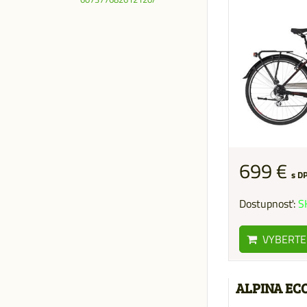
699 €
s D
Dostupnosť:
S
VYBERTE
ALPINA ECO