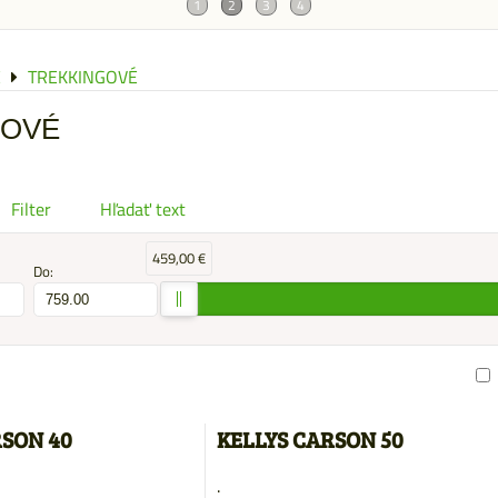
E
TREKKINGOVÉ
GOVÉ
Filter
Hľadať text
459,00 €
Do:
am
buľka
RSON 40
KELLYS CARSON 50
.