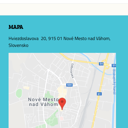
MAPA
Hviezdoslavova 20, 915 01 Nové Mesto nad Váhom,
Slovensko
Externý obsah je blokovaný Voľbami
súkromia
Prajete si načítať externý obsah?
Povoliť tentokrát