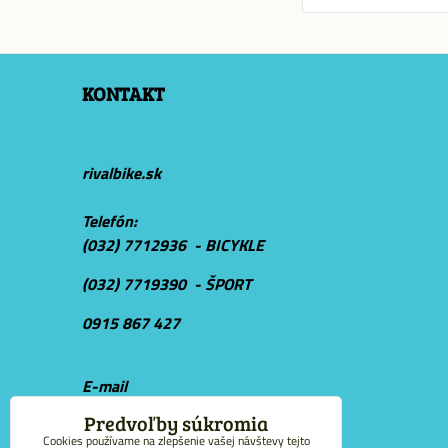
KONTAKT
rivalbike.sk
Telefón:
(032) 7712936 - BICYKLE
(032) 7719390 - ŠPORT
0915 867 427
E-mail
r
ivalbike@rivalbike.sk
Predvoľby súkromia
Cookies používame na zlepšenie vašej návštevy tejto