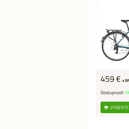
.
459 €
s D
Dostupnosť:
S
VYBERTE