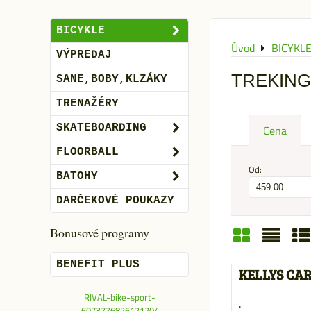
BICYKLE
Úvod
BICYKL
VÝPREDAJ
TREKIN
SANE,BOBY,KLZÁKY
TRENAŽÉRY
SKATEBOARDING
Cena
FLOORBALL
Od:
BATOHY
DARČEKOVÉ POUKAZY
Bonusové programy
Mriežka
Zozn
Ta
BENEFIT PLUS
KELLYS CA
RIVAL-bike-sport-
.
607377682612120/