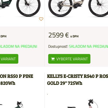
2599 €
 DPH
s DPH
KLADOM NA PREDAJNI
Dostupnosť:
SKLADOM NA PREDAJN
 VARIANT
VYBERTE VARIANT
ON RS50 P PINE
KELLYS E-CRISTY RS40 P RO
" 820Wh
GOLD 29" 725Wh
.