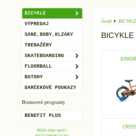
BICYKLE
Úvod
BICYKL
VÝPREDAJ
BICYKLE
SANE,BOBY,KLZÁKY
TRENAŽÉRY
SKATEBOARDING
JUNIOR
FLOORBALL
BATOHY
DARČEKOVÉ POUKAZY
Bonusové programy
BENEFIT PLUS
CROS
RIVAL-bike-sport-
607377682612120/