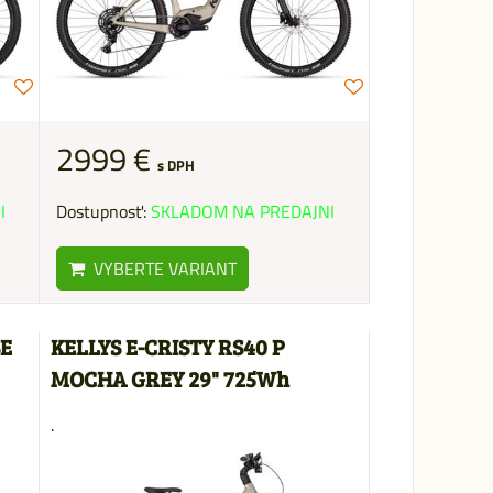
2999 €
s DPH
I
Dostupnosť:
SKLADOM NA PREDAJNI
VYBERTE VARIANT
SE
KELLYS E-CRISTY RS40 P
MOCHA GREY 29" 725Wh
.