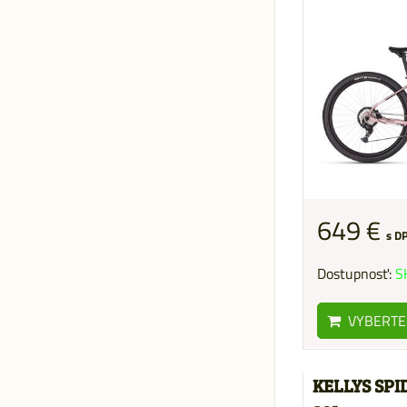
649 €
s D
Dostupnosť:
S
VYBERTE
KELLYS SPI