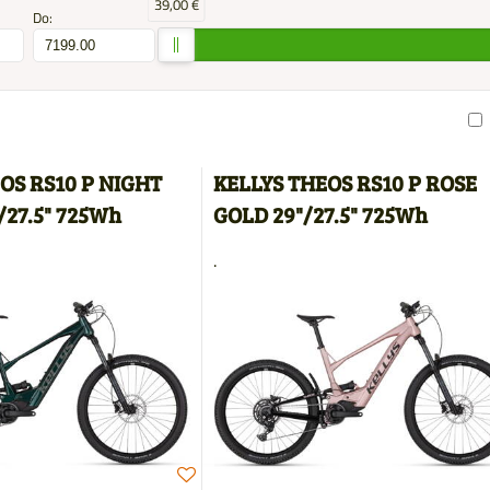
39,00 €
Do:
am
buľka
OS RS10 P NIGHT
KELLYS THEOS RS10 P ROSE
/27.5" 725Wh
GOLD 29"/27.5" 725Wh
.