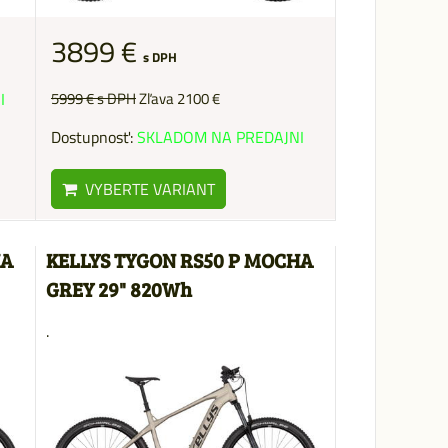
3899 €
s DPH
5999 €
s DPH
Zľava 2100 €
I
Dostupnosť:
SKLADOM NA PREDAJNI
VYBERTE VARIANT
HA
KELLYS TYGON RS50 P MOCHA
GREY 29" 820Wh
.