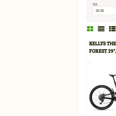
Od:
Mriežka
Zozn
Ta
KELLYS THE
FOREST 29"
.