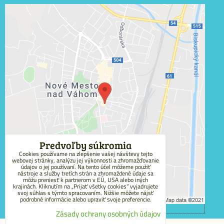
Externý obsah je blokovaný Voľbami súkromia
Prajete si načítať externý obsah?
Povoliť tentokrát
Povoliť a zapamätať - súhlas s druhom cookie:
Funkčné
Predvoľby súkromia
Cookies používame na zlepšenie vašej návštevy tejto
webovej stránky, analýzu jej výkonnosti a zhromažďovanie
Otvoriť obsah v novom okne
údajov o jej používaní. Na tento účel môžeme použiť
nástroje a služby tretích strán a zhromaždené údaje sa
môžu preniesť k partnerom v EÚ, USA alebo iných
krajinách. Kliknutím na „Prijať všetky cookies“ vyjadrujete
svoj súhlas s týmto spracovaním. Nižšie môžete nájsť
podrobné informácie alebo upraviť svoje preferencie.
Zásady ochrany osobných údajov