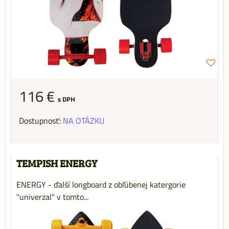
116 €
s DPH
Dostupnosť:
NA OTÁZKU
TEMPISH ENERGY
ENERGY - ďalší longboard z obľúbenej katergorie
"univerzal" v tomto...