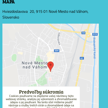
MAPA
Hviezdoslavova 20, 915 01 Nové Mesto nad Váhom,
Slovensko
Externý obsah je blokovaný Voľbami súkromia
Prajete si načítať externý obsah?
Povoliť tentokrát
Povoliť a zapamätať - súhlas s druhom cookie:
Funkčné
Predvoľby súkromia
Cookies používame na zlepšenie vašej návštevy tejto
webovej stránky, analýzu jej výkonnosti a zhromažďovanie
Otvoriť obsah v novom okne
údajov o jej používaní. Na tento účel môžeme použiť
nástroje a služby tretích strán a zhromaždené údaje sa