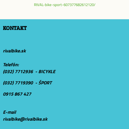
RIVAL-bike-sport-607377682612120/
KONTAKT
rivalbike.sk
Telefón:
(032) 7712936 - BICYKLE
(032) 7719390 - ŠPORT
0915 867 427
E-mail
r
ivalbike@rivalbike.sk