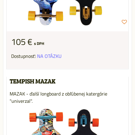
105 €
s DPH
Dostupnosť:
NA OTÁZKU
TEMPISH MAZAK
MAZAK - ďalší longboard z obľúbenej katergórie
"univerzal".