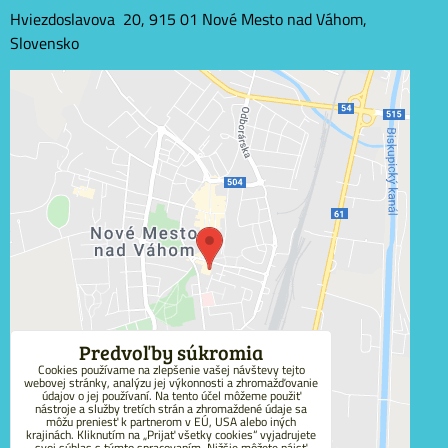
Hviezdoslavova 20, 915 01 Nové Mesto nad Váhom,
Slovensko
Externý obsah je blokovaný Voľbami súkromia
Prajete si načítať externý obsah?
Povoliť tentokrát
Povoliť a zapamätať - súhlas s druhom cookie:
Funkčné
Predvoľby súkromia
Cookies používame na zlepšenie vašej návštevy tejto
webovej stránky, analýzu jej výkonnosti a zhromažďovanie
Otvoriť obsah v novom okne
údajov o jej používaní. Na tento účel môžeme použiť
nástroje a služby tretích strán a zhromaždené údaje sa
môžu preniesť k partnerom v EÚ, USA alebo iných
krajinách. Kliknutím na „Prijať všetky cookies“ vyjadrujete
svoj súhlas s týmto spracovaním. Nižšie môžete nájsť