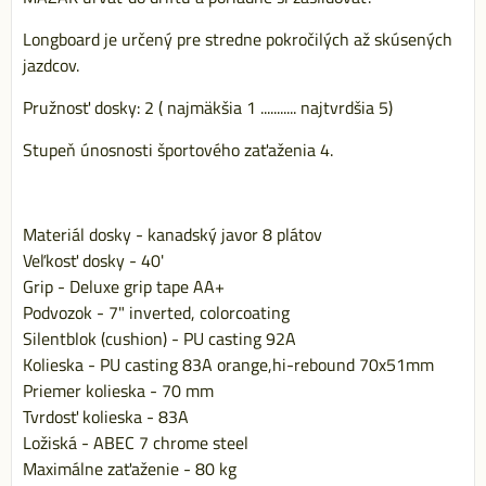
Longboard je určený pre stredne pokročilých až skúsených
jazdcov.
Pružnosť dosky: 2 ( najmäkšia 1 ........... najtvrdšia 5)
Stupeň únosnosti športového zaťaženia 4.
Materiál dosky - kanadský javor 8 plátov
Veľkosť dosky - 40'
Grip - Deluxe grip tape AA+
Podvozok - 7" inverted, colorcoating
Silentblok (cushion) - PU casting 92A
Kolieska - PU casting 83A orange,hi-rebound 70x51mm
Priemer kolieska - 70 mm
Tvrdosť kolieska - 83A
Ložiská - ABEC 7 chrome steel
Maximálne zaťaženie - 80 kg