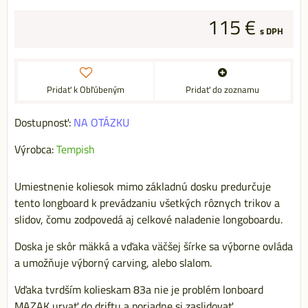
115 €
s DPH
Pridať k Obľúbeným
Pridať do zoznamu
Dostupnosť:
NA OTÁZKU
Výrobca:
Tempish
Umiestnenie koliesok mimo základnú dosku predurčuje
tento longboard k prevádzaniu všetkých rôznych trikov a
slidov, čomu zodpovedá aj celkové naladenie longoboardu.
Doska je skôr mäkká a vďaka väčšej šírke sa výborne ovláda
a umožňuje výborný carving, alebo slalom.
Vďaka tvrdším kolieskam 83a nie je problém lonboard
MAZAK urvať do driftu a poriadne si zaslidovať.