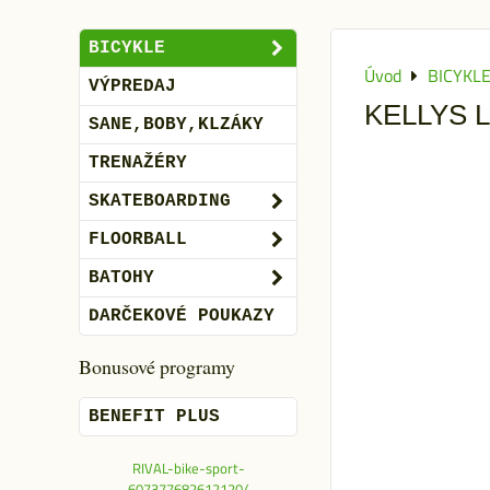
BICYKLE
Úvod
BICYKL
VÝPREDAJ
KELLYS 
SANE,BOBY,KLZÁKY
TRENAŽÉRY
SKATEBOARDING
FLOORBALL
BATOHY
DARČEKOVÉ POUKAZY
Bonusové programy
BENEFIT PLUS
RIVAL-bike-sport-
607377682612120/