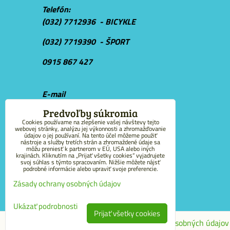
Telefón:
(032) 7712936 - BICYKLE
(032) 7719390 - ŠPORT
0915 867 427
E-mail
r
ivalbike@rivalbike.sk
Predvoľby súkromia
Cookies používame na zlepšenie vašej návštevy tejto
webovej stránky, analýzu jej výkonnosti a zhromažďovanie
údajov o jej používaní. Na tento účel môžeme použiť
nástroje a služby tretích strán a zhromaždené údaje sa
môžu preniesť k partnerom v EÚ, USA alebo iných
krajinách. Kliknutím na „Prijať všetky cookies“ vyjadrujete
svoj súhlas s týmto spracovaním. Nižšie môžete nájsť
podrobné informácie alebo upraviť svoje preferencie.
Zásady ochrany osobných údajov
Ukázať podrobnosti
Prijať všetky cookies
Predvoľby súkromia
Zásady ochrany osobných údajov