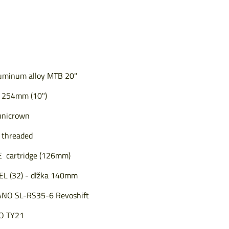
minum alloy MTB 20"
254mm (10")
unicrown
threaded
 cartridge (126mm)
 (32) - dľžka 140mm
NO SL-RS35-6 Revoshift
O TY21