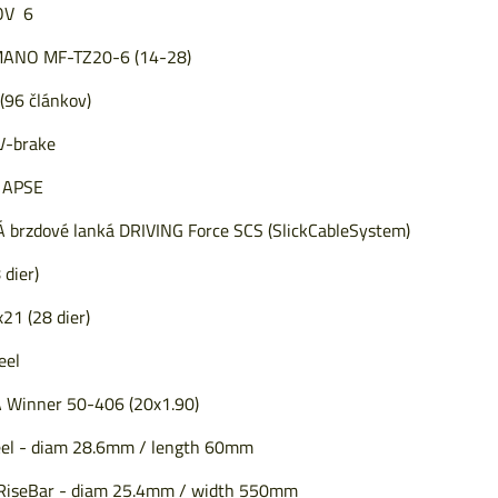
OV 6
ANO MF-TZ20-6 (14-28)
96 článkov)
V-brake
 APSE
rzdové lanká DRIVING Force SCS (SlickCableSystem)
dier)
21 (28 dier)
eel
Winner 50-406 (20x1.90)
el - diam 28.6mm / length 60mm
RiseBar - diam 25.4mm / width 550mm