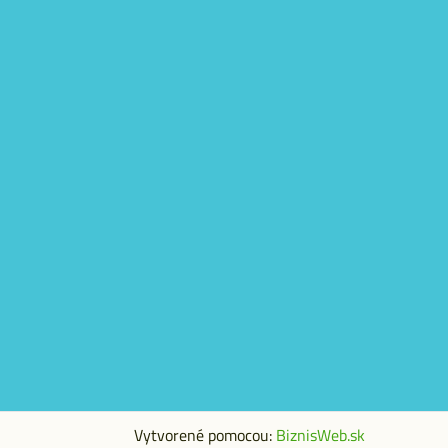
Vytvorené pomocou:
BiznisWeb.sk