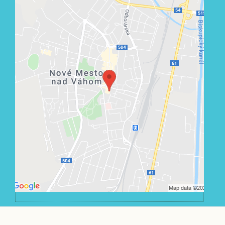
Externý obsah je blokovaný Voľbami
súkromia
Prajete si načítať externý obsah?
Povoliť tentokrát
Povoliť a zapamätať - súhlas s druhom
cookie: Funkčné
Otvoriť obsah v novom okne