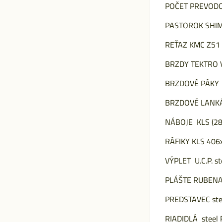
POČET PREVOD
PASTOROK SHIM
REŤAZ KMC Z51 (
BRZDY TEKTRO 
BRZDOVÉ PÁKY
BRZDOVÉ LANKÁ b
NÁBOJE KLS (28 
RÁFIKY KLS 406x
VÝPLET U.C.P. st
PLÁŠTE RUBENA 
PREDSTAVEC ste
RIADIDLÁ steel 