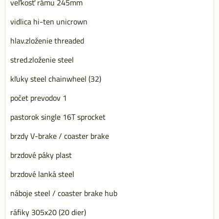
veľkosť rámu 245mm
vidlica hi-ten unicrown
hlav.zloženie threaded
stred.zloženie steel
kľuky steel chainwheel (32)
počet prevodov 1
pastorok single 16T sprocket
brzdy V-brake / coaster brake
brzdové páky plast
brzdové lanká steel
náboje steel / coaster brake hub
ráfiky 305x20 (20 dier)