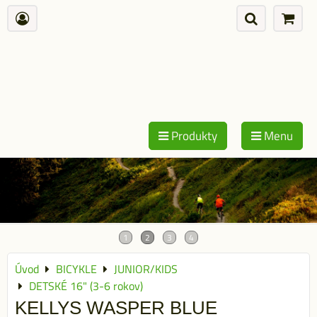
Produkty
Menu
Úvod
BICYKLE
JUNIOR/KIDS
DETSKÉ 16" (3-6 rokov)
KELLYS WASPER BLUE