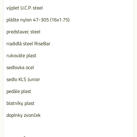
výplet U.C.P. steel
plášte nylon 47-305 (16x1.75)
predstavec steel
riadidlá steel RiseBar
rukoväte plast
sedlovka ocel
sedlo KLS Junior
pedále plast
blatníky plast
doplnky zvonček