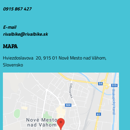
0915 867 427
E-mail
r
ivalbike@rivalbike.sk
MAPA
Hviezdoslavova 20, 915 01 Nové Mesto nad Váhom,
Slovensko
Externý obsah je blokovaný Voľbami súkromia
Prajete si načítať externý obsah?