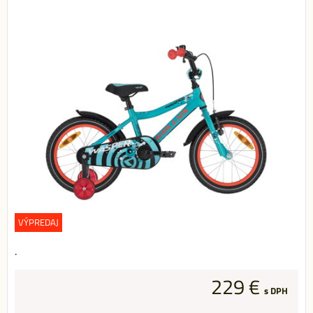
VÝPREDAJ
.
229 €
s DPH