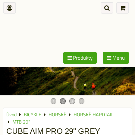
Produkty
Menu
Úvod
BICYKLE
HORSKÉ
HORSKÉ HARDTAIL
MTB 29"
CUBE AIM PRO 29" GREY