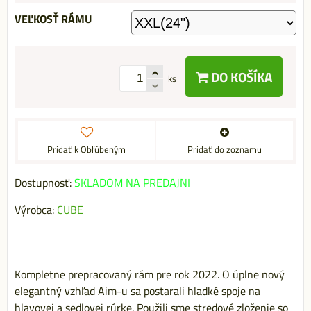
VEĽKOSŤ RÁMU
DO KOŠÍKA
ks
Pridať k Obľúbeným
Pridať do zoznamu
Dostupnosť:
SKLADOM NA PREDAJNI
Výrobca:
CUBE
Kompletne prepracovaný rám pre rok 2022. O úplne nový
elegantný vzhľad Aim-u sa postarali hladké spoje na
hlavovej a sedlovej rúrke. Použili sme stredové zloženie so