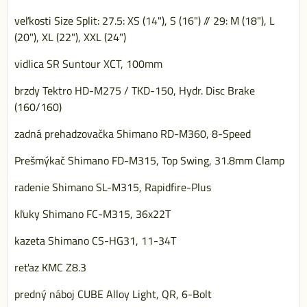
veľkosti Size Split: 27.5: XS (14"), S (16") // 29: M (18"), L
(20"), XL (22"), XXL (24")
vidlica SR Suntour XCT, 100mm
brzdy Tektro HD-M275 / TKD-150, Hydr. Disc Brake
(160/160)
zadná prehadzovačka Shimano RD-M360, 8-Speed
Prešmýkač Shimano FD-M315, Top Swing, 31.8mm Clamp
radenie Shimano SL-M315, Rapidfire-Plus
kľuky Shimano FC-M315, 36x22T
kazeta Shimano CS-HG31, 11-34T
reťaz KMC Z8.3
predný náboj CUBE Alloy Light, QR, 6-Bolt