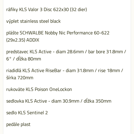
ráfiky KLS Valor 3 Disc 622x30 (32 dier)
výplet stainless steel black
plášte SCHWALBE Nobby Nic Performance 60-622
(29x2.35) ADDIX
predstavec KLS Active - diam 28.6mm / bar bore 31.8mm /
6° / dĺžka 80mm
riadidlá KLS Active RiseBar - diam 31.8mm / rise 18mm /
šírka 720mm
rukoväte KLS Poison OneLockon
sedlovka KLS Active - diam 30.9mm / dĺžka 350mm
sedlo KLS Sentinel 2
pedále plast