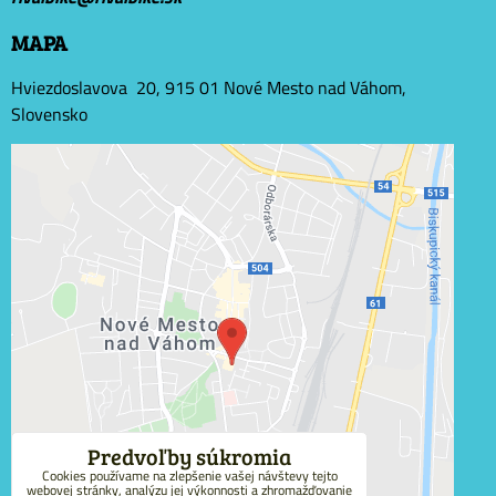
MAPA
Hviezdoslavova 20, 915 01 Nové Mesto nad Váhom,
Slovensko
Externý obsah je blokovaný Voľbami súkromia
Prajete si načítať externý obsah?
Povoliť tentokrát
Povoliť a zapamätať - súhlas s druhom cookie:
Funkčné
Predvoľby súkromia
Cookies používame na zlepšenie vašej návštevy tejto
webovej stránky, analýzu jej výkonnosti a zhromažďovanie