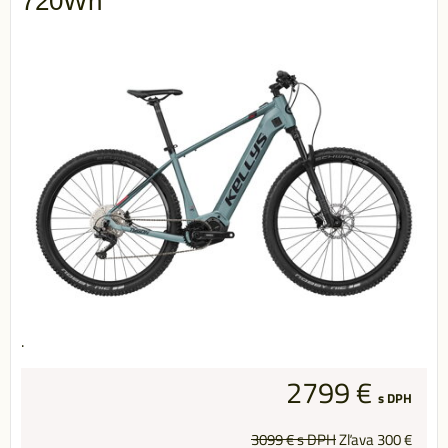
720Wh
.
2799 €
s DPH
3099 €
s DPH
Zľava
300 €