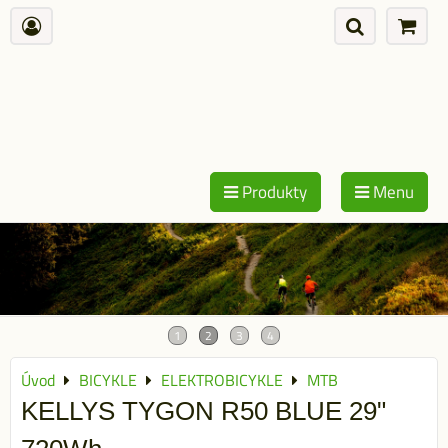
Produkty
Menu
Úvod
BICYKLE
ELEKTROBICYKLE
MTB
KELLYS TYGON R50 BLUE 29"