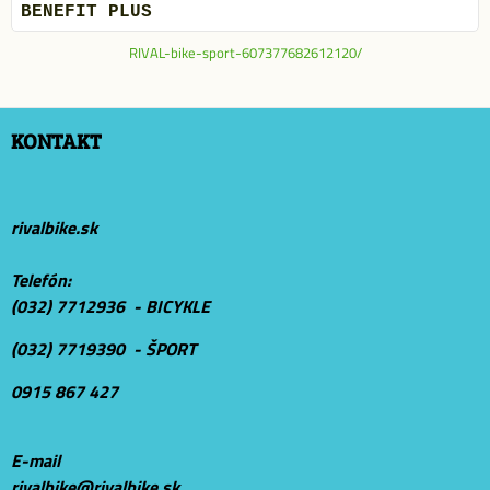
BENEFIT PLUS
RIVAL-bike-sport-607377682612120/
KONTAKT
rivalbike.sk
Telefón:
(032) 7712936 - BICYKLE
(032) 7719390 - ŠPORT
0915 867 427
E-mail
r
ivalbike@rivalbike.sk