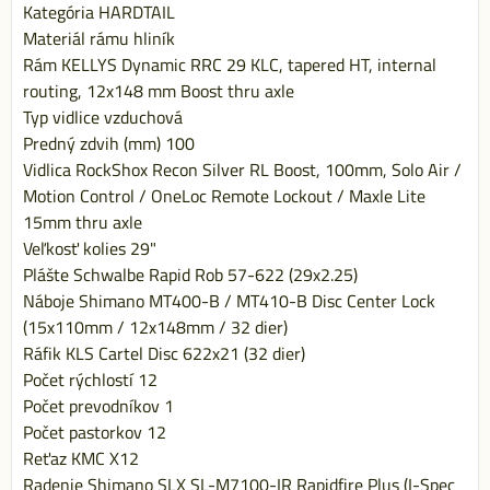
Kategória HARDTAIL
Materiál rámu hliník
Rám KELLYS Dynamic RRC 29 KLC, tapered HT, internal
routing, 12x148 mm Boost thru axle
Typ vidlice vzduchová
Predný zdvih (mm) 100
Vidlica RockShox Recon Silver RL Boost, 100mm, Solo Air /
Motion Control / OneLoc Remote Lockout / Maxle Lite
15mm thru axle
Veľkosť kolies 29"
Plášte Schwalbe Rapid Rob 57-622 (29x2.25)
Náboje Shimano MT400-B / MT410-B Disc Center Lock
(15x110mm / 12x148mm / 32 dier)
Ráfik KLS Cartel Disc 622x21 (32 dier)
Počet rýchlostí 12
Počet prevodníkov 1
Počet pastorkov 12
Reťaz KMC X12
Radenie Shimano SLX SL-M7100-IR Rapidfire Plus (I-Spec