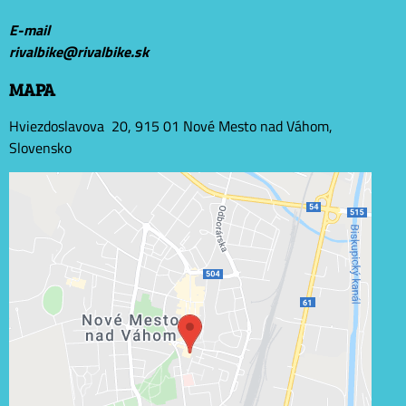
E-mail
r
ivalbike@rivalbike.sk
MAPA
Hviezdoslavova 20, 915 01 Nové Mesto nad Váhom,
Slovensko
Externý obsah je blokovaný Voľbami súkromia
Prajete si načítať externý obsah?
Povoliť tentokrát
Povoliť a zapamätať - súhlas s druhom cookie: