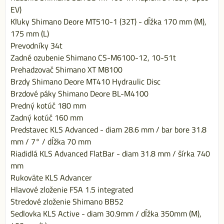
EV)
Kľuky Shimano Deore MT510-1 (32T) - dĺžka 170 mm (M),
175 mm (L)
Prevodníky 34t
Zadné ozubenie Shimano CS-M6100-12, 10-51t
Prehadzovač Shimano XT M8100
Brzdy Shimano Deore MT410 Hydraulic Disc
Brzdové páky Shimano Deore BL-M4100
Predný kotúč 180 mm
Zadný kotúč 160 mm
Predstavec KLS Advanced - diam 28.6 mm / bar bore 31.8
mm / 7° / dĺžka 70 mm
Riadidlá KLS Advanced FlatBar - diam 31.8 mm / šírka 740
mm
Rukoväte KLS Advancer
Hlavové zloženie FSA 1.5 integrated
Stredové zloženie Shimano BB52
Sedlovka KLS Active - diam 30.9mm / dĺžka 350mm (M),