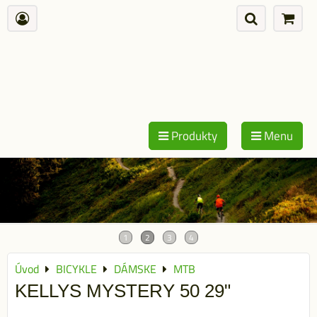
Produkty
Menu
Úvod
BICYKLE
DÁMSKE
MTB
KELLYS MYSTERY 50 29"