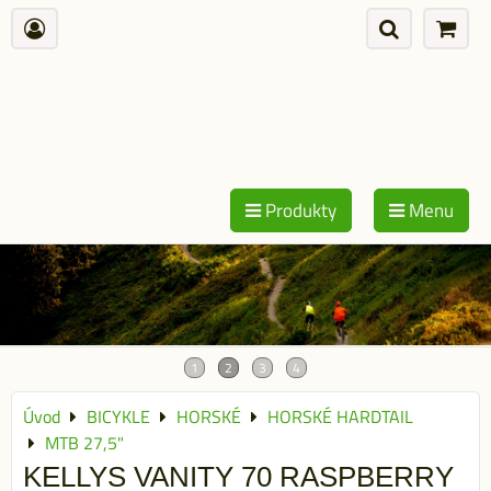
Produkty
Menu
Úvod
BICYKLE
HORSKÉ
HORSKÉ HARDTAIL
MTB 27,5"
KELLYS VANITY 70 RASPBERRY