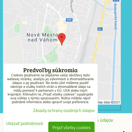
Externý obsah je blokovaný Voľbami súkromia
Prajete si načítať externý obsah?
Povoliť tentokrát
Povoliť a zapamätať - súhlas s druhom cookie:
Funkčné
Predvoľby súkromia
Cookies používame na zlepšenie vašej návštevy tejto
webovej stránky, analýzu jej výkonnosti a zhromažďovanie
Otvoriť obsah v novom okne
údajov o jej používaní. Na tento účel môžeme použiť
nástroje a služby tretích strán a zhromaždené údaje sa
môžu preniesť k partnerom v EÚ, USA alebo iných
krajinách. Kliknutím na „Prijať všetky cookies“ vyjadrujete
svoj súhlas s týmto spracovaním. Nižšie môžete nájsť
podrobné informácie alebo upraviť svoje preferencie.
Zásady ochrany osobných údajov
Predvoľby súkromia
Zásady ochrany osobných údajov
Ukázať podrobnosti
Prijať všetky cookies