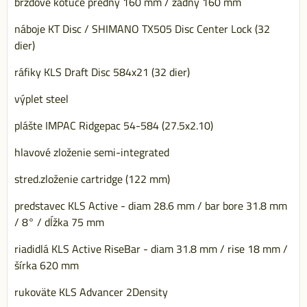
brzdové kotúče predný 160 mm / zadný 160 mm
náboje KT Disc / SHIMANO TX505 Disc Center Lock (32
dier)
ráfiky KLS Draft Disc 584x21 (32 dier)
výplet steel
plášte IMPAC Ridgepac 54-584 (27.5x2.10)
hlavové zloženie semi-integrated
stred.zloženie cartridge (122 mm)
predstavec KLS Active - diam 28.6 mm / bar bore 31.8 mm
/ 8° / dĺžka 75 mm
riadidlá KLS Active RiseBar - diam 31.8 mm / rise 18 mm /
šírka 620 mm
rukoväte KLS Advancer 2Density