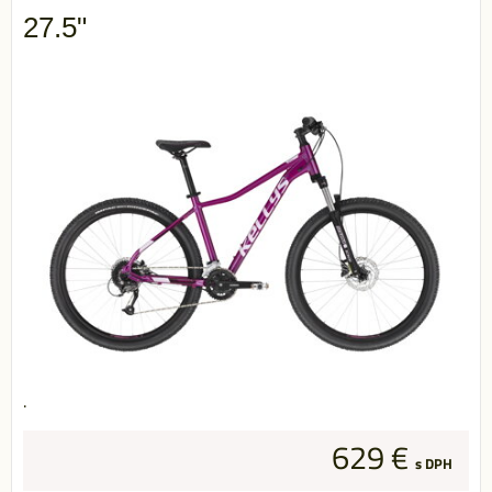
27.5"
.
629 €
s DPH