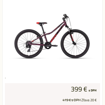
.
399 €
s DPH
419 €
s DPH
Zľava
20 €