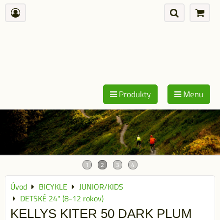
Produkty
Menu
Úvod
BICYKLE
JUNIOR/KIDS
DETSKÉ 24" (8-12 rokov)
KELLYS KITER 50 DARK PLUM