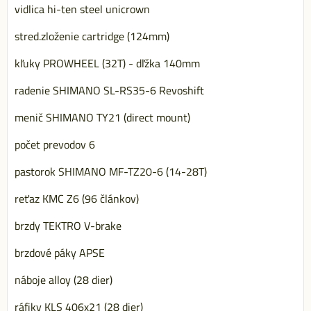
vidlica hi-ten steel unicrown
stred.zloženie cartridge (124mm)
kľuky PROWHEEL (32T) - dľžka 140mm
radenie SHIMANO SL-RS35-6 Revoshift
menič SHIMANO TY21 (direct mount)
počet prevodov 6
pastorok SHIMANO MF-TZ20-6 (14-28T)
reťaz KMC Z6 (96 článkov)
brzdy TEKTRO V-brake
brzdové páky APSE
náboje alloy (28 dier)
ráfiky KLS 406x21 (28 dier)