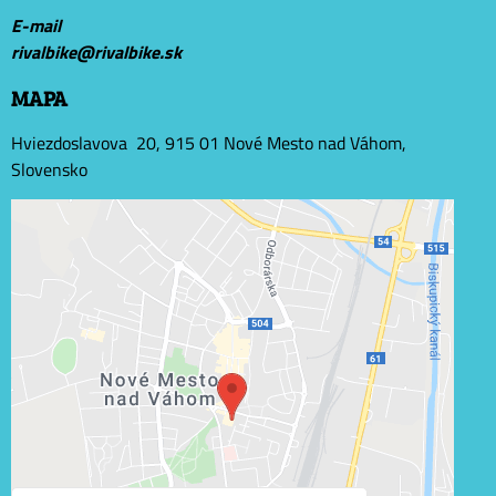
E-mail
r
ivalbike@rivalbike.sk
MAPA
Hviezdoslavova 20, 915 01 Nové Mesto nad Váhom,
Slovensko
Externý obsah je blokovaný Voľbami súkromia
Prajete si načítať externý obsah?
Povoliť tentokrát
Povoliť a zapamätať - súhlas s druhom cookie: