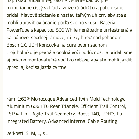
mimoriadne čistý vzhľad a zníženú údržbu a potom sme
pridali hlavové zloženie s nastaviteľným uhlom, aby ste si
mohli upraviť ovládanie podľa svojho vkusu. Batéria
PowerTube s kapacitou 800 Wh je nenápadne umiestnená v
karbónovej spodnej rámovej rúrke, hneď nad pohonom
Bosch CX. UDH koncovka na duralovom zadnom
trojuholníku je pevná a odolná voči budúcnosti a pridali sme
aj priamo montovateľné vodítko reťaze, aby ste mohli jazdiť
vpred, aj keď sa jazda zvrtne.
rám C:62® Monocoque Advanced Twin Mold Technology,
Aluminium 6061 T6 Rear Triangle, Efficient Trail Control,
FSP 4-Link, Agile Trail Geometry, Boost 148, UDH™, Full
Integrated Battery, Advanced Internal Cable Routing
veľkosti S, M, L, XL