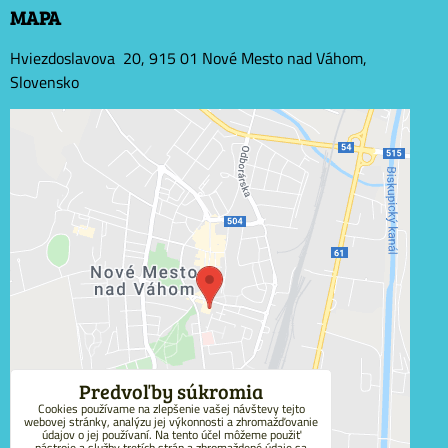
MAPA
Hviezdoslavova 20, 915 01 Nové Mesto nad Váhom,
Slovensko
Externý obsah je blokovaný Voľbami súkromia
Prajete si načítať externý obsah?
Povoliť tentokrát
Povoliť a zapamätať - súhlas s druhom cookie:
Funkčné
Predvoľby súkromia
Cookies používame na zlepšenie vašej návštevy tejto
webovej stránky, analýzu jej výkonnosti a zhromažďovanie
Otvoriť obsah v novom okne
údajov o jej používaní. Na tento účel môžeme použiť
nástroje a služby tretích strán a zhromaždené údaje sa