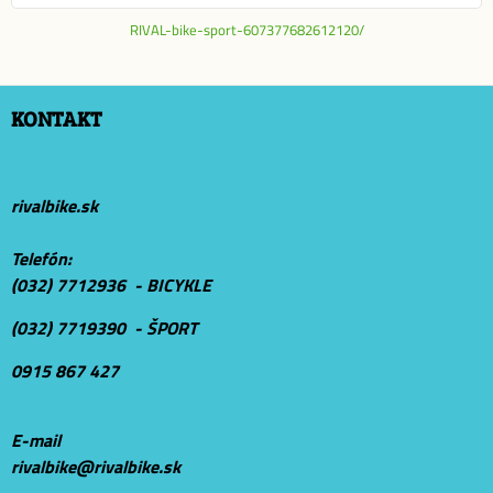
RIVAL-bike-sport-607377682612120/
KONTAKT
rivalbike.sk
Telefón:
(032) 7712936 - BICYKLE
(032) 7719390 - ŠPORT
0915 867 427
E-mail
r
ivalbike@rivalbike.sk