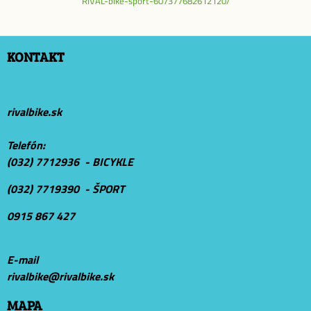
RIVAL-bike-sport-607377682612120/
KONTAKT
rivalbike.sk
Telefón:
(032) 7712936 - BICYKLE
(032) 7719390 - ŠPORT
0915 867 427
E-mail
r
ivalbike@rivalbike.sk
MAPA