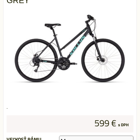
GREY
.
599 €
s DPH
VEĽKOSŤ RÁMU