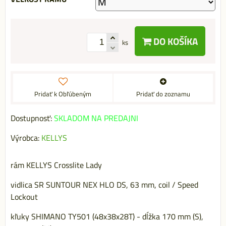
DO KOŠÍKA
ks
Pridať k Obľúbeným
Pridať do zoznamu
Dostupnosť:
SKLADOM NA PREDAJNI
Výrobca:
KELLYS
rám KELLYS Crosslite Lady
vidlica SR SUNTOUR NEX HLO DS, 63 mm, coil / Speed
Lockout
kľuky SHIMANO TY501 (48x38x28T) - dĺžka 170 mm (S),