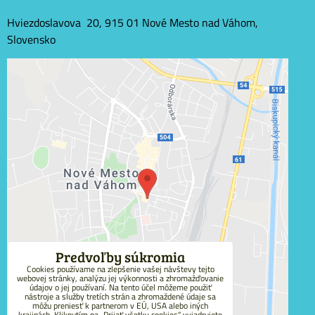
Hviezdoslavova 20, 915 01 Nové Mesto nad Váhom,
Slovensko
Externý obsah je blokovaný Voľbami súkromia
Prajete si načítať externý obsah?
Povoliť tentokrát
Povoliť a zapamätať - súhlas s druhom cookie:
Funkčné
Predvoľby súkromia
Cookies používame na zlepšenie vašej návštevy tejto
webovej stránky, analýzu jej výkonnosti a zhromažďovanie
Otvoriť obsah v novom okne
údajov o jej používaní. Na tento účel môžeme použiť
nástroje a služby tretích strán a zhromaždené údaje sa
môžu preniesť k partnerom v EÚ, USA alebo iných
krajinách. Kliknutím na „Prijať všetky cookies“ vyjadrujete