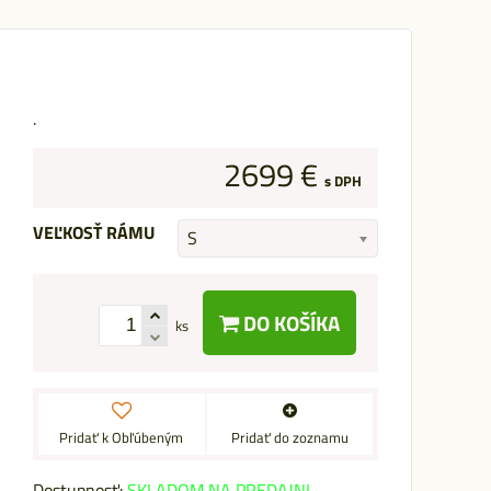
.
2699 €
s DPH
VEĽKOSŤ RÁMU
S
DO KOŠÍKA
ks
Pridať k Obľúbeným
Pridať do zoznamu
Dostupnosť:
SKLADOM NA PREDAJNI