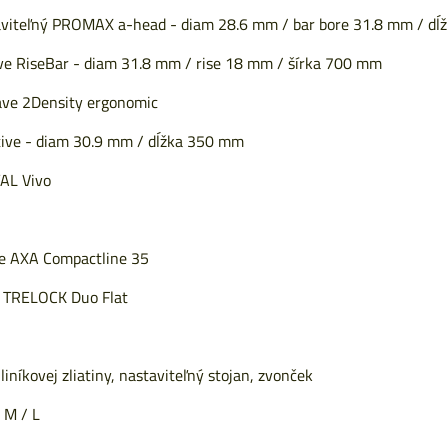
aviteľný PROMAX a-head - diam 28.6 mm / bar bore 31.8 mm / d
ive RiseBar - diam 31.8 mm / rise 18 mm / šírka 700 mm
ve 2Density ergonomic
tive - diam 30.9 mm / dĺžka 350 mm
AL Vivo
ie AXA Compactline 35
e TRELOCK Duo Flat
liníkovej zliatiny, nastaviteľný stojan, zvonček
 M / L