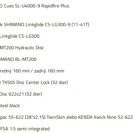
 Cues SL-U4000-9 Rapidfire Plus
9
ok SHIMANO Linkglide CS-LG300-9 (11-41T)
Linkglide CS-LG500
MT200 Hydraulic Disc
HIMANO BL-MT200
 predný 160 mm / zadný 160 mm
TX505 Disc Center Lock (32 dier)
Disc 622x21 (32 dier)
steel black
pac 55-622 (28"x2.15) TwinSkin alebo KENDA Kwick Nine 52-622 (
 FSA 1.5 semi-integrated