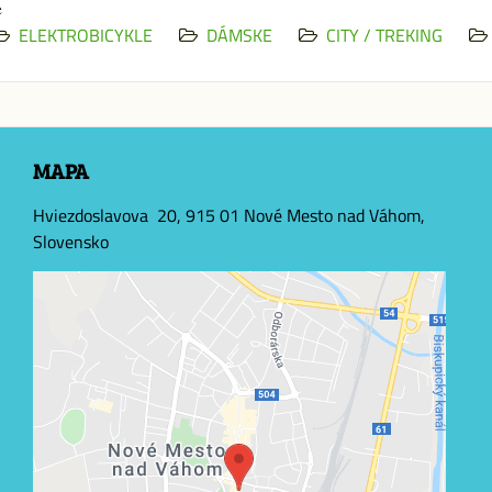
e
ELEKTROBICYKLE
DÁMSKE
CITY / TREKING
MAPA
Hviezdoslavova 20, 915 01 Nové Mesto nad Váhom,
Slovensko
Externý obsah je blokovaný Voľbami
súkromia
Prajete si načítať externý obsah?