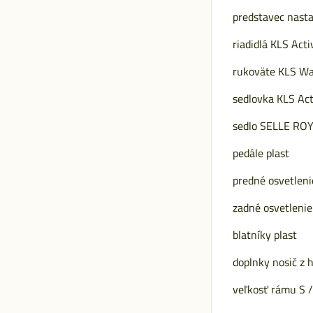
predstavec nast
riadidlá KLS Act
rukoväte KLS Wa
sedlovka KLS Ac
sedlo SELLE ROY
pedále plast
predné osvetlen
zadné osvetleni
blatníky plast
doplnky nosič z h
veľkosť rámu S /