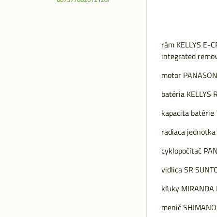
rám KELLYS E-CR
integrated remov
motor PANASONI
batéria KELLYS 
kapacita batéri
radiaca jednot
cyklopočítač PAN
vidlica SR SUNT
kľuky MIRANDA D
menič SHIMANO 