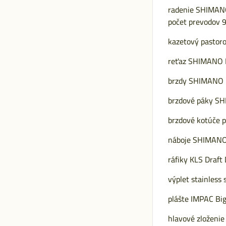
radenie SHIMANO
počet prevodov 
kazetový pastor
reťaz SHIMANO 
brzdy SHIMANO 
brzdové páky S
brzdové kotúče
náboje SHIMANO 
ráfiky KLS Draft 
výplet stainless 
plášte IMPAC Big
hlavové zloženie