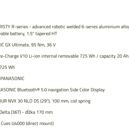
ISTY R-series - advanced robotic welded 6-series aluminium all
able battery, 1.5" tapered HT
C GX Ultimate, 95 Nm, 36 V
Re-Charge V10 Li-ion internal removable 725 Wh / capacity 20 A
e 725 Wh
ka PANASONIC
ASONIC Bluetooth® 5.0 navigation Side Color Display
OUR NVX 30 NLO DS (29"), 100 mm, coil spring
elta (36T) - dĺžka 170 mm
Cues U4000 (direct mount)