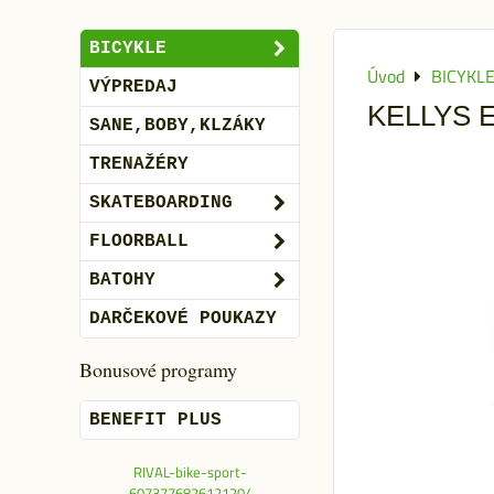
BICYKLE
Úvod
BICYKL
VÝPREDAJ
KELLYS 
SANE,BOBY,KLZÁKY
TRENAŽÉRY
SKATEBOARDING
FLOORBALL
BATOHY
DARČEKOVÉ POUKAZY
Bonusové programy
BENEFIT PLUS
RIVAL-bike-sport-
607377682612120/