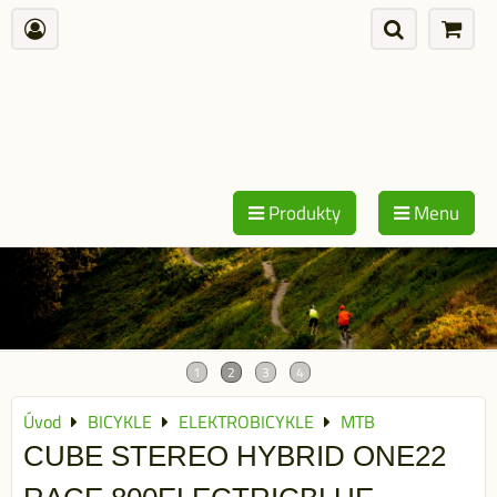
Produkty
Menu
Úvod
BICYKLE
ELEKTROBICYKLE
MTB
CUBE STEREO HYBRID ONE22