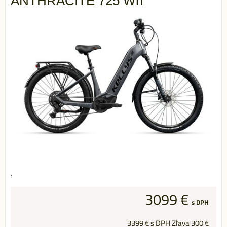
ANTHRACITE 725 Wh
.
3099 €
s DPH
3399 €
s DPH
Zľava
300 €