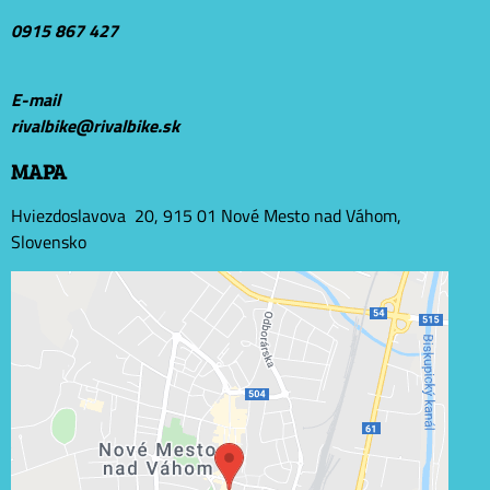
0915 867 427
E-mail
r
ivalbike@rivalbike.sk
MAPA
Hviezdoslavova 20, 915 01 Nové Mesto nad Váhom,
Slovensko
Externý obsah je blokovaný Voľbami súkromia
Prajete si načítať externý obsah?