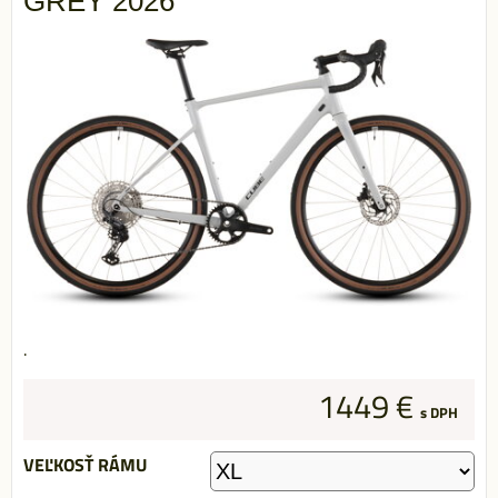
GREY 2026
.
1449 €
s DPH
VEĽKOSŤ RÁMU