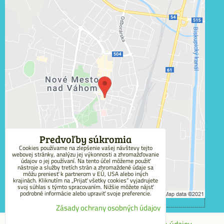
Externý obsah je blokovaný Voľbami súkromia
Prajete si načítať externý obsah?
Povoliť tentokrát
Povoliť a zapamätať - súhlas s druhom cookie:
Funkčné
Predvoľby súkromia
Cookies používame na zlepšenie vašej návštevy tejto
webovej stránky, analýzu jej výkonnosti a zhromažďovanie
Otvoriť obsah v novom okne
údajov o jej používaní. Na tento účel môžeme použiť
nástroje a služby tretích strán a zhromaždené údaje sa
môžu preniesť k partnerom v EÚ, USA alebo iných
krajinách. Kliknutím na „Prijať všetky cookies“ vyjadrujete
svoj súhlas s týmto spracovaním. Nižšie môžete nájsť
podrobné informácie alebo upraviť svoje preferencie.
Zásady ochrany osobných údajov