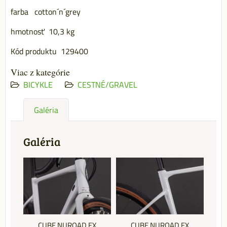
farba cotton´n´grey
hmotnosť 10,3 kg
Kód produktu 129400
Viac z kategórie
BICYKLE
CESTNÉ/GRAVEL
Galéria
Galéria
CUBE NUROAD EX
CUBE NUROAD EX