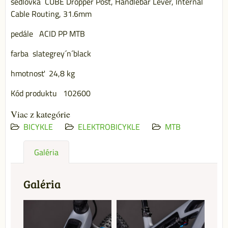
sedlovka CUBE Dropper Post, Handlebar Lever, Internal
Cable Routing, 31.6mm
pedále ACID PP MTB
farba slategrey´n´black
hmotnosť 24,8 kg
Kód produktu 102600
Viac z kategórie
BICYKLE
ELEKTROBICYKLE
MTB
Galéria
Galéria