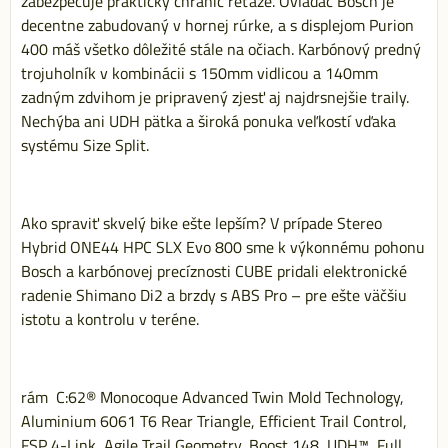
zabezpečuje praktický chránič reťaze. Ovládač Bosch je
decentne zabudovaný v hornej rúrke, a s displejom Purion
400 máš všetko dôležité stále na očiach. Karbónový predný
trojuholník v kombinácii s 150mm vidlicou a 140mm
zadným zdvihom je pripravený zjesť aj najdrsnejšie traily.
Nechýba ani UDH pätka a široká ponuka veľkostí vďaka
systému Size Split.
Ako spraviť skvelý bike ešte lepším? V prípade Stereo
Hybrid ONE44 HPC SLX Evo 800 sme k výkonnému pohonu
Bosch a karbónovej precíznosti CUBE pridali elektronické
radenie Shimano Di2 a brzdy s ABS Pro – pre ešte väčšiu
istotu a kontrolu v teréne.
rám C:62® Monocoque Advanced Twin Mold Technology,
Aluminium 6061 T6 Rear Triangle, Efficient Trail Control,
FSP 4-Link, Agile Trail Geometry, Boost 148, UDH™, Full