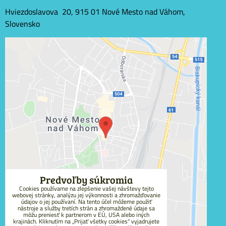
Hviezdoslavova 20, 915 01 Nové Mesto nad Váhom,
Slovensko
Externý obsah je blokovaný Voľbami súkromia
Prajete si načítať externý obsah?
Povoliť tentokrát
Povoliť a zapamätať - súhlas s druhom cookie:
Funkčné
Predvoľby súkromia
Cookies používame na zlepšenie vašej návštevy tejto
webovej stránky, analýzu jej výkonnosti a zhromažďovanie
Otvoriť obsah v novom okne
údajov o jej používaní. Na tento účel môžeme použiť
nástroje a služby tretích strán a zhromaždené údaje sa
môžu preniesť k partnerom v EÚ, USA alebo iných
krajinách. Kliknutím na „Prijať všetky cookies“ vyjadrujete