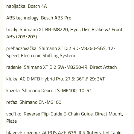
nabíjačka Bosch 4A
ABS technology Bosch ABS Pro
brzdy Shimano XT BR-M8220, Hydr. Disc Brake w/ Front
ABS (203/203)
prehadzovačka Shimano XT Di2 RD-M8260-SGS, 12-
Speed, Electronic Shifting System
radenie Shimano XT Di2 SW-M8250-IR, Direct Attach
kľuky ACID MTB Hybrid Pro, 27.5: 36T // 29: 34T
kazeta Shimano Deore CS-M6100, 10-51T
reťaz Shimano CN-M6100
vodítko Reverse Flip-Guide E-Chain Guide, Direct Mount, I-
Plate
hlavové zloženie ACROS AZF-675, ICR (Integrated Cable