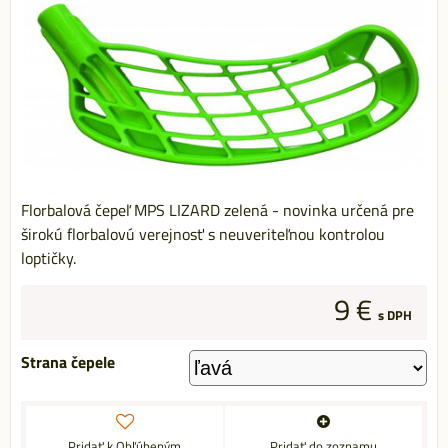
Florbalová čepeľ MPS LIZARD zelená - novinka určená pre
širokú florbalovú verejnosť s neuveriteľnou kontrolou
loptičky.
9 €
s DPH
Strana čepele
Pridať k Obľúbeným
Pridať do zoznamu