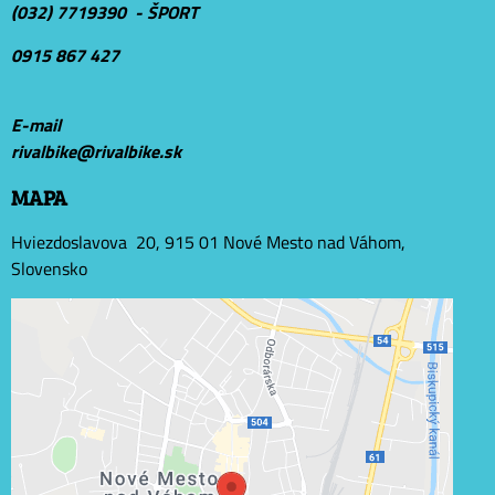
(032) 7719390 - ŠPORT
0915 867 427
E-mail
r
ivalbike@rivalbike.sk
MAPA
Hviezdoslavova 20, 915 01 Nové Mesto nad Váhom,
Slovensko
Externý obsah je blokovaný Voľbami súkromia
Prajete si načítať externý obsah?