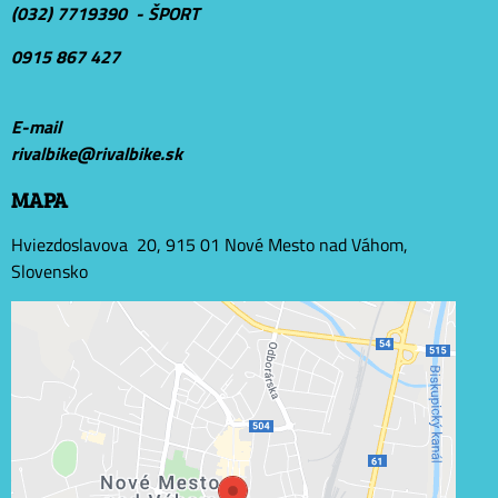
(032) 7719390 - ŠPORT
0915 867 427
E-mail
r
ivalbike@rivalbike.sk
MAPA
Hviezdoslavova 20, 915 01 Nové Mesto nad Váhom,
Slovensko
Externý obsah je blokovaný Voľbami súkromia
Prajete si načítať externý obsah?