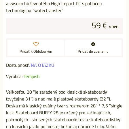
a vysoko húževnatého High impact PC s potlačou
technológiou "watertransfer"
59 €
s DPH
Pridať k Obľúbeným
Pridať do zoznamu
Dostupnosť:
NA OTÁZKU
Výrobca:
Tempish
Veľkosťou 28 "je zaradený pod klasické skateboardy
(zvyčajne 31") a nad malé plastové skateboardy (22 ").
Doska má klasický oválny tvar s rozmerom 28" * 7,5 "single
kick. Skateboard BUFFY 28 je určený pre začínajúcich,
pokročilých i skúsených skateboardistov a skateboardistky
na klasickú jazdu po meste, bežné aj náročné triky. Veľmi