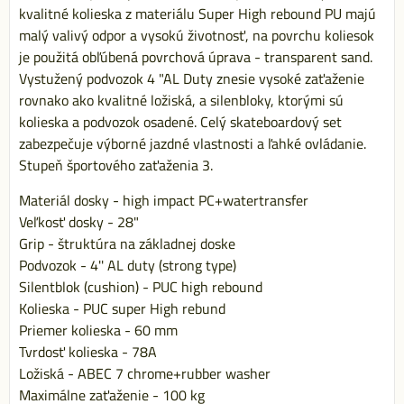
kvalitné kolieska z materiálu Super High rebound PU majú
malý valivý odpor a vysokú životnosť, na povrchu koliesok
je použitá obľúbená povrchová úprava - transparent sand.
Vystužený podvozok 4 "AL Duty znesie vysoké zaťaženie
rovnako ako kvalitné ložiská, a silenbloky, ktorými sú
kolieska a podvozok osadené. Celý skateboardový set
zabezpečuje výborné jazdné vlastnosti a ľahké ovládanie.
Stupeň športového zaťaženia 3.
Materiál dosky - high impact PC+watertransfer
Veľkosť dosky - 28"
Grip - štruktúra na základnej doske
Podvozok - 4'' AL duty (strong type)
Silentblok (cushion) - PUC high rebound
Kolieska - PUC super High rebund
Priemer kolieska - 60 mm
Tvrdosť kolieska - 78A
Ložiská - ABEC 7 chrome+rubber washer
Maximálne zaťaženie - 100 kg