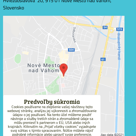
Hviezdoslavova 20, 915 01 Nové Mesto nad Váhom,
Slovensko
Externý obsah je blokovaný Voľbami súkromia
Prajete si načítať externý obsah?
Povoliť tentokrát
Povoliť a zapamätať - súhlas s druhom cookie:
Funkčné
Predvoľby súkromia
Cookies používame na zlepšenie vašej návštevy tejto
webovej stránky, analýzu jej výkonnosti a zhromažďovanie
Otvoriť obsah v novom okne
údajov o jej používaní. Na tento účel môžeme použiť
nástroje a služby tretích strán a zhromaždené údaje sa
môžu preniesť k partnerom v EÚ, USA alebo iných
krajinách. Kliknutím na „Prijať všetky cookies“ vyjadrujete
svoj súhlas s týmto spracovaním. Nižšie môžete nájsť
podrobné informácie alebo upraviť svoje preferencie.