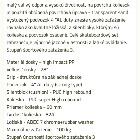
malý valivý odpor a vysokú životnosť, na povrchu koliesok
je použitá obľúbená povrchová úprava - transparent sand ..
Vystužený podvozok 4 "AL duty znesie vysoké zaťaženie
rovnako ako kvalitné ložiská, a silenbloky, ktorými sú
kolieska a podvozok osadené. Celý skateboardový set
zabezpečuje výborné jazdné vlastnosti a ľahké ovládanie.
Stupeň športového zaťaženia 3.
Materiál dosky - high impact PP
Veľkosť dosky - 28"
Grip - štruktúra na základnej doske
Podvozok - 4'' AL duty (strong type)
Silentblok (cushion) - PUC high rebound
Kolieska - PUC super High rebound
Priemer kolieska - 60 mm
Tvrdosť kolieska - 82A
Ložiská - ABEC 7 chrome+rubber washer
Maximálne zaťaženie - 100 kg
Stupeň únosnosti športového zaťaženia 3