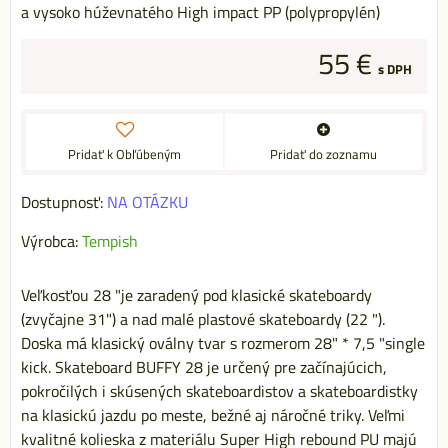
a vysoko húževnatého High impact PP (polypropylén)
55 €
s DPH
Pridať k Obľúbeným
Pridať do zoznamu
Dostupnosť:
NA OTÁZKU
Výrobca:
Tempish
Veľkosťou 28 "je zaradený pod klasické skateboardy
(zvyčajne 31") a nad malé plastové skateboardy (22 ").
Doska má klasický oválny tvar s rozmerom 28" * 7,5 "single
kick. Skateboard BUFFY 28 je určený pre začínajúcich,
pokročilých i skúsených skateboardistov a skateboardistky
na klasickú jazdu po meste, bežné aj náročné triky. Veľmi
kvalitné kolieska z materiálu Super High rebound PU majú